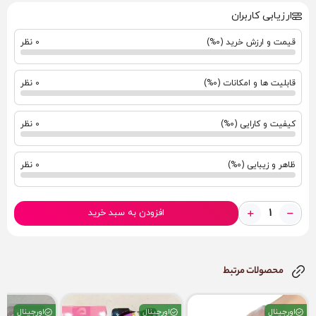
—
ارزیابی کاربران
✔️ ویژگی‌ها
قیمت و ارزش خرید (0%)
0 نظر
– ۱۰ حالت اصلی + نامحدود از طریق اپ
– کنترل از هر جای دنیا + هماهنگی با فیلم و صدا
– قابلیت VR و شخصیت مجازی هوشمند
قابلیت ها و امکانات (0%)
0 نظر
– کاملاً ضدآب + شارژی
– دم انعطاف‌پذیر + سیلیکون طبی پریمیوم
کیفیت و کارایی (0%)
0 نظر
– فوق‌العاده کم‌صدا و مخفی
– مناسب واژن (G-Spot + کلیتوریس) و مقعد (پروستات)
ظاهر و زیبایی (0%)
0 نظر
اگه دنبال پیشرفته‌ترین و خفن‌ترین ویبراتور هوشمند دنیا هستی که
تجربه جنسی رو به سطح کاملاً جدیدی ببره، LILO Meow LB01 دقیقاً
همونه! 🌍💦🔥
افزودن به سبد خرید
🟢 قوانین سفارش، ارسال محرمانه و نکات ایمنی
✔️ برای ثبت سفارش فقط کافیست:
محصولات مرتبط
1. کد محصول
2. نام شهر
اورجینال
اورجینال
اورجینال