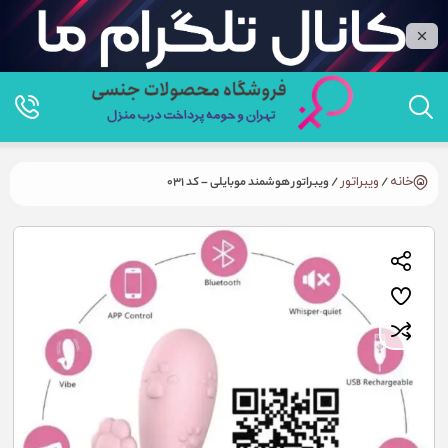
خانه
/
ویبراتور
/ ویبراتور هوشمند موبایلی – کد 031