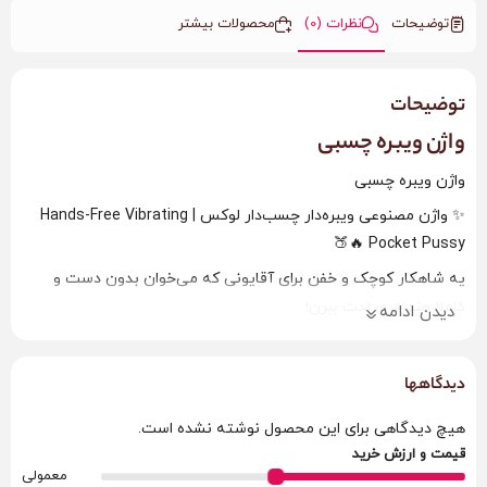
توضیحات
نظرات (0)
محصولات بیشتر
توضیحات
واژن ویبره چسبی
واژن ویبره چسبی
✨ واژن مصنوعی ویبره‌دار چسب‌دار لوکس | Hands-Free Vibrating
Pocket Pussy 🔥🍑
یه شاهکار کوچک و خفن برای آقایونی که می‌خوان بدون دست و
کاملاً هندزفری لذت ببرن!
دیدن ادامه
چسب قوی‌ش رو به هر سطح صافی بچسبون و فقط تلمبه بزن،
ویبره‌ش هم همزمان کار می‌کنه 😈
دیدگاهها
ویژگی‌های وحشی و حرفه‌ای:
– ورودی کاملاً واقعی و تنگ (سیلیکون طبی فوق نرم و کشی)
هیچ دیدگاهی برای این محصول نوشته نشده است.
قیمت و ارزش خرید
– ویبراتور قوی تک سرعته (باتری‌خور – باتری همراه محصول)
معمولی
– پایه چسب‌دار قوی (به دیوار، میز، شیشه و هر سطح صافی محکم