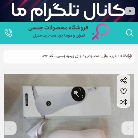
خانه
/
خرید واژن مصنوعی
/ واژن ویبره چسبی – کد 074