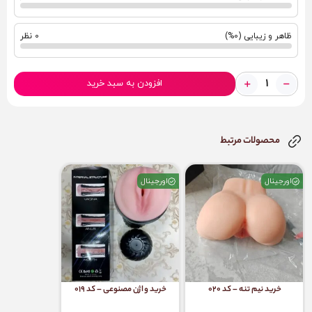
ظاهر و زیبایی (0%)
0 نظر
افزودن به سبد خرید
محصولات مرتبط
اورجینال
اورجینال
خرید نیم تنه – کد 020
خرید واژن مصنوعی – کد 019