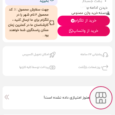
پشت چسبدار
بگیرید
سیلیکون طبی
دیدن ادامه
جهت سفارش محصول : 1. کد
باطری خور
دسته:
خرید واژن مصنوعی
محصول 2.نام شهر را در
قابل شستشو
تلگرام برای ما ارسال کنید ،
خرید از تلگرام
کارشناسان ما در کمترین زمان
ممکن پاسخگوی شما خواهند
خرید از واتساپ
بود .
پشتیانی 24 ساعته
امکان تحویل اکسپرس
1 روز ضمانت بازگشت
پرداخت توسط کلیه کارتها
هنوز امتیازی داده نشده است!