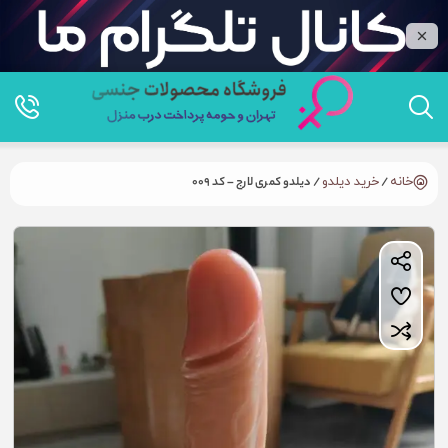
خانه
/
خرید دیلدو
/ دیلدو کمری لارج – کد 009