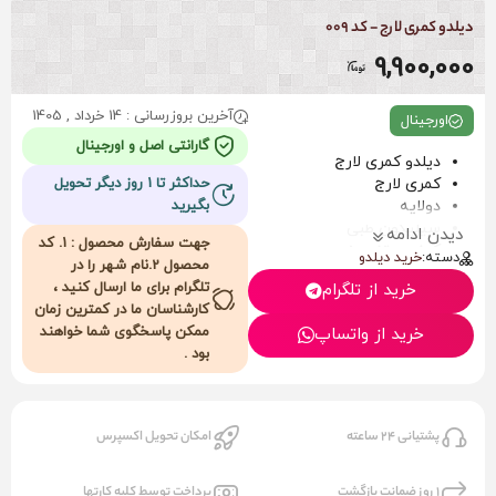
دیلدو کمری لارج - کد 009
9,900,000
آخرین بروزرسانی : 14 خرداد , 1405
اورجینال
گارانتی اصل و اورجینال
دیلدو کمری لارج
کمری لارج
حداکثر تا 1 روز دیگر تحویل
دولایه
بگیرید
سیلیکون طبی
دیدن ادامه
جهت سفارش محصول : 1. کد
کیفیت تضمینی
دسته:
خرید دیلدو
محصول 2.نام شهر را در
پشت چسبدار
تلگرام برای ما ارسال کنید ،
خرید از تلگرام
کمربند خور
کارشناسان ما در کمترین زمان
طول کل 24cm
ممکن پاسخگوی شما خواهند
خرید از واتساپ
طول مفید 20cm
بود .
قطر 4cm
کاملا وارداتی
بهداشتی
بسته بندی دار (وکیوم و
پشتیانی 24 ساعته
امکان تحویل اکسپرس
جعبه)
1 روز ضمانت بازگشت
پرداخت توسط کلیه کارتها