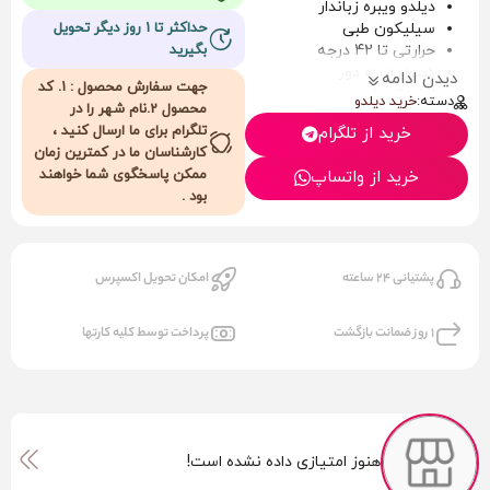
دیلدو ویبره زباندار
سیلیکون طبی
حداکثر تا 1 روز دیگر تحویل
حرارتی تا 42 درجه
بگیرید
کنترل از راه دور
دیدن ادامه
جهت سفارش محصول : 1. کد
زبان لیسنده
دسته:
خرید دیلدو
محصول 2.نام شهر را در
7مدل حرکت خطی
تلگرام برای ما ارسال کنید ،
خرید از تلگرام
7مدل ویبره
کارشناسان ما در کمترین زمان
چرخش 360درجه
ممکن پاسخگوی شما خواهند
خرید از واتساپ
شارژی
بود .
پشت چسبدار
ضدآب
افزایش طول تا 3cm
کمربند خور
پشتیانی 24 ساعته
امکان تحویل اکسپرس
طول کل 22cm
قطر 4cm
1 روز ضمانت بازگشت
پرداخت توسط کلیه کارتها
هنوز امتیازی داده نشده است!