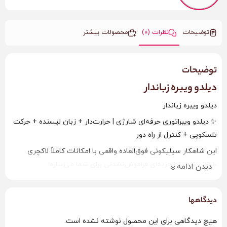
توضیحات
نظرات (0)
محصولات بیشتر
توضیحات
دیلدو ویبره زباندار
دیلدو ویبره زباندار
✨ دیلدو ویبراتوری حرفه‌ای شارژی | حرارت‌دار + زبان لیسنده + حرکت
تلسکوپی + کنترل از راه دور
این شاهکار سیلیکونی فوق‌العاده واقعی با امکانات کاملاً لاکچری
طراحی شده و تجربه‌ای فراموش‌نشدنی برای شما می‌سازه!
دیدن ادامه
جنس سیلیکون طبی درجه یک، کاملاً نرم، لطیف، بدون بو و
ضدحساسیت هست و تا دمای ۴۲ درجه گرم می‌شه تا دقیقاً حس یک
دیدگاهها
رابطه واقعی رو بهت بده 🔥
ویژگی‌های خفن این مدل:
هیچ دیدگاهی برای این محصول نوشته نشده است.