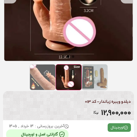
دیلدو ویبره زباندار - کد 013
12,900,000
آخرین بروزرسانی : 14 خرداد , 1405
اورجینال
گارانتی اصل و اورجینال