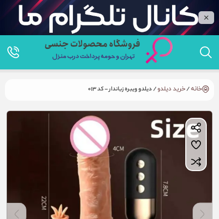
خانه
/
خرید دیلدو
/ دیلدو ویبره زباندار – کد 013