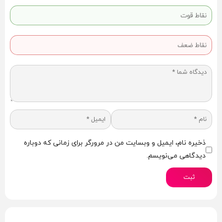
– طول کلی ۳۶۰ میلی‌متر
– قطر ۴۲ میلی‌متر
– انعطاف‌پذیر و قابل خم شدن
– مناسب استفاده دونفره و تک‌نفره
– رنگ کرم نچرال
– بسته‌بندی اورجینال
برای زوج‌هایی که عاشق بازی‌های داغ و سنگین هستن، این دوسر
لارج یه انتخاب رویاییه! 💦💦
🟢 قوانین سفارش، ارسال محرمانه و نکات ایمنی
✔️ برای ثبت سفارش فقط کافیست:
ذخیره نام، ایمیل و وبسایت من در مرورگر برای زمانی که دوباره
1. کد محصول
دیدگاهی می‌نویسم.
2. نام شهر
ثبت
3. شماره تماس
را از طریق واتس‌اپ یا تلگرام ارسال کنید.
کارشناسان ما در سریع‌ترین زمان پاسخگو هستند.