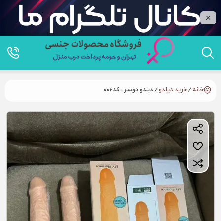
خانه
/
خرید دیلدو
/ دیلدو دوسر – کد 006