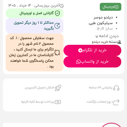
آخرین بروزرسانی : 14 خرداد , 1405
اورجینال
گارانتی اصل و اورجینال
دیلدو دوسر
سیلیکون طبی
حداکثر تا 1 روز دیگر تحویل
سایز لارج
بگیرید
بدون بو
دیدن ادامه
جهت سفارش محصول : 1. کد
بدون حساسیت
دسته:
خرید دیلدو
محصول 2.نام شهر را در
کیفیت عالی
تلگرام برای ما ارسال کنید ،
خرید از تلگرام
طول360mm
کارشناسان ما در کمترین زمان
قطر 42mm
ممکن پاسخگوی شما خواهند
خرید از واتساپ
بود .
پشتیانی 24 ساعته
امکان تحویل اکسپرس
1 روز ضمانت بازگشت
پرداخت توسط کلیه کارتها