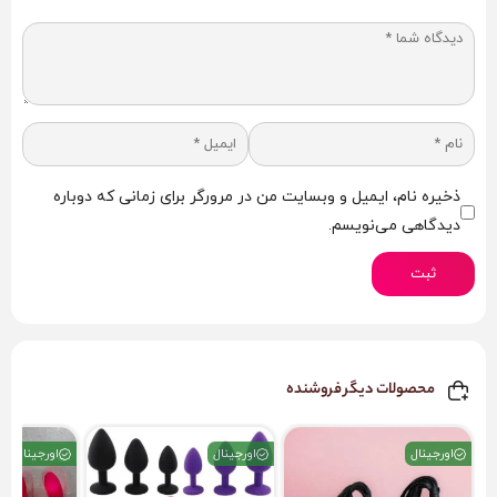
سایز M + کیف مخمل | رنگ دلخواه (صورتی یا قرمز) | آماده ارسال
فوری 🚀
🟢 قوانین سفارش، ارسال محرمانه و نکات ایمنی
✔️ برای ثبت سفارش فقط کافیست:
1. کد محصول
ذخیره نام، ایمیل و وبسایت من در مرورگر برای زمانی که دوباره
2. نام شهر
دیدگاهی می‌نویسم.
3. شماره تماس
را از طریق واتس‌اپ یا تلگرام ارسال کنید.
ثبت
کارشناسان ما در سریع‌ترین زمان پاسخگو هستند.
✔️ تمام بسته‌ها به‌صورت کاملاً محرمانه و بدون درج نام محصول
محصولات دیگر فروشنده
ارسال می‌شوند؛ هیچ شخصی از محتوای بسته مطلع نخواهد شد.
✔️ هزینه پیک در محدوده شهر تهران بسته به مسیر بین ۲۰۰ تا ۳۵۰
اورجینال
اورجینال
اورجینال
هزار تومان است.
✔️ ارسال برای کرج و حومه (اسلامشهر، شهریار، پردیس، رباط کریم،