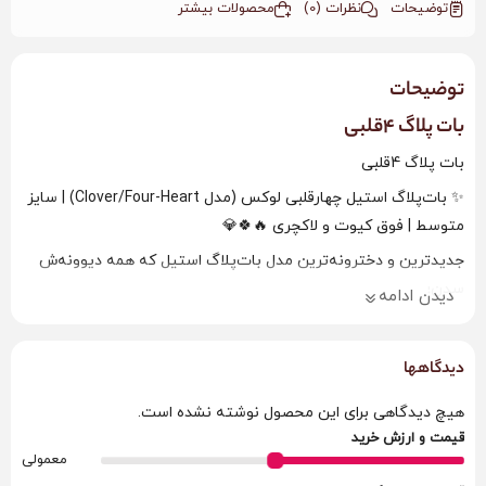
توضیحات
نظرات (0)
محصولات بیشتر
توضیحات
بات پلاگ 4قلبی
بات پلاگ 4قلبی
✨ بات‌پلاگ استیل چهارقلبی لوکس (مدل Clover/Four-Heart) | سایز
متوسط | فوق کیوت و لاکچری 🔥🍀💎
جدیدترین و دخترونه‌ترین مدل بات‌پلاگ استیل که همه دیوونه‌ش
شدن!
دیدن ادامه
چهار تا قلب نگین‌دار کنار هم که از پشت شبیه گل چهارپر می‌مونه،
دقیقاً همون مدلی که تو اینستا و تیک‌تاک ترکونده 😻✨
دیدگاهها
ویژگی‌های خفن و پرمیوم:
– سایز متوسط (M) – خیلی راحت و مناسب استفاده طولانی
هیچ دیدگاهی برای این محصول نوشته نشده است.
– قطر عریض‌ترین قسمت ≈ ۳.۴ سانتی‌متر
قیمت و ارزش خرید
معمولی
– طول کل ≈ ۸ سانتی‌متر