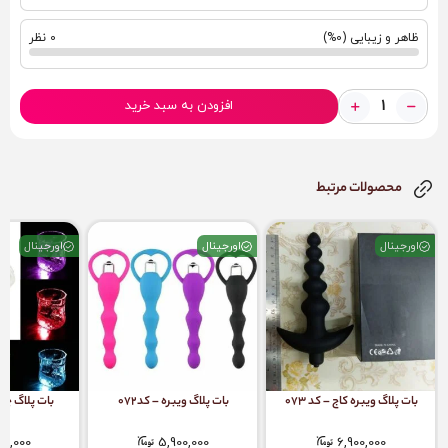
ظاهر و زیبایی (0%)
0 نظر
افزودن به سبد خرید
محصولات مرتبط
اورجینال
اورجینال
اورجینال
بات پلاگ ویبره کاج – کد 073
بات پلاگ ویبره – کد072
بات پلاگ چراغد
00,000
5,900,000
6,900,000