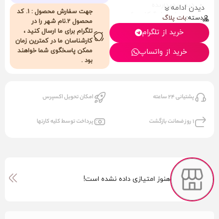
کیف نگهدارنده
دیدن ادامه
جهت سفارش محصول : 1. کد
جنس استیل آبکاری شده
دسته:
بات پلاگ
محصول 2.نام شهر را در
ضدحساسیت
تلگرام برای ما ارسال کنید ،
خرید از تلگرام
قابل شستشو
کارشناسان ما در کمترین زمان
قطر 3.4cm
ممکن پاسخگوی شما خواهند
خرید از واتساپ
طول 8cm
بود .
(رنگ صورتی، قرمز )
پشتیانی 24 ساعته
امکان تحویل اکسپرس
1 روز ضمانت بازگشت
پرداخت توسط کلیه کارتها
هنوز امتیازی داده نشده است!