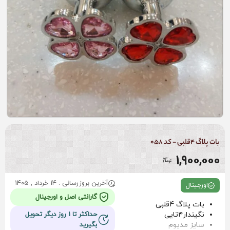
بات پلاگ 4قلبی - کد 058
1,900,000
آخرین بروزرسانی : 14 خرداد , 1405
اورجینال
گارانتی اصل و اورجینال
بات پلاگ 4قلبی
نگیندار۴تایی
حداکثر تا 1 روز دیگر تحویل
سایز مدیوم
بگیرید