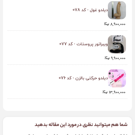
دیلدو غول - کد 078
8,900,000
ویبراتور پروستات - کد 077
9,900,000
دیلدو حرکتی بالزن - کد 076
13,900,000
شما هم میتوانید نظری در مورد این مقاله بدهید