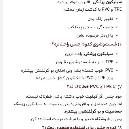
سیلیکون پزشکی
بالاترین دوام رو داره.
TPE و PVC با گذشت زمان ممکنه:
تغییر رنگ بدن
چسبندگی سطحی پیدا کنن
یا زودتر فرسوده بشن
6) شست‌وشوی کدوم جنس راحت‌تره؟
سیلیکون پزشکی:
راحت‌ترین
TPE:
نیاز به شست‌وشوی دقیق‌تر
PVC:
خوب شسته بشه ولی امکان بو گرفتنش بیشتره
برای TPE و PVC خشک‌کردن کامل خیلی مهمه.
7) آیا TPE و PVC خطرناک‌اند؟
خودِ جنس اگر
کیفیت خوب
داشته باشه خطرناک نیست،
اما چون متخلخل‌تر و افزودنی‌دارترن، نسبت به سیلیکون
ریسک
حساسیت و بو گرفتنشون بیشتره.
پس از فروشگاه معتبر و با مراقبت درست استفاده کن.
8) کدوم جنس برای استفاده مقعدی بهتره؟