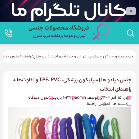
/
/
خرید دیلدو – واژن مصنوعی تهران و حومه پرداخت درب منزل
راهنما
جنس دیلدو ها | سیلیکون
جنس دیلدو ها | سیلیکون پزشکی، TPE، PVC و تفاوت‌ها +
راهنمای انتخاب
در: 15 آذر 1404
توسط:
admin
1039 بازدید
بدون دیدگاه
دسته ها: آموزش, راهنما