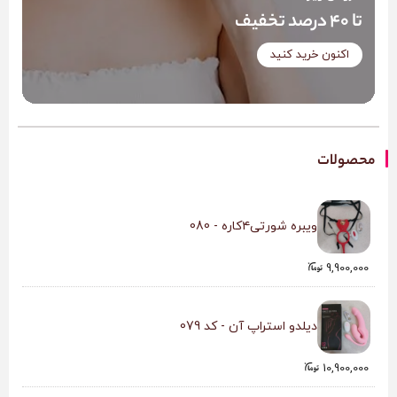
تا 40 درصد تخفیف
اکنون خرید کنید
محصولات
ویبره شورتی۴کاره - 080
9,900,000
دیلدو استراپ آن - کد 079
10,900,000