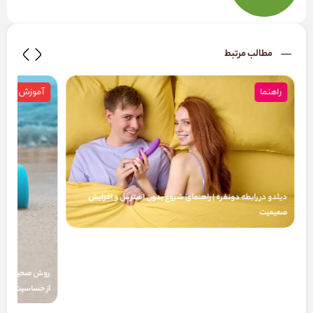
مطالب مرتبط
راهنما
آموزش
دیلدو در رابطه دونفره | راهنمای شروع بدون استرس و افزایش
صمیمیت
روش صحیح شست‌و
از حساسیت