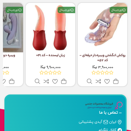
اورجینال
اورجینال
اورجینال
روکش انگشتی ویبره‌دار حرفه‌ای –
زبان لیسنده – کد 041
ویبره دوشاخه
کد 057
00,000
9,900,000
3,900,000
تماس با ما
ایران
آیدی پشتیبانی
کانال تلگرام