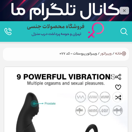
خانه
/
ویبراتور
/ ویبراتور پروستات – کد 077